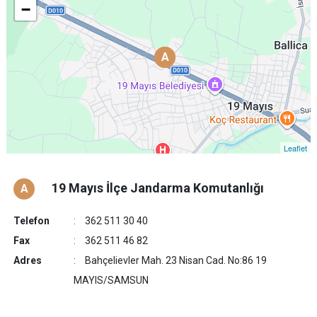
−
A
A
Leaflet
19 Mayıs İlçe Jandarma Komutanlığı
A
Telefon
362 511 30 40
Fax
362 511 46 82
Adres
Bahçelievler Mah. 23 Nisan Cad. No:86 19
MAYIS/SAMSUN