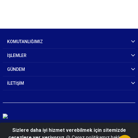
KOMUTANLIĞIMIZ
İŞLEMLER
GÜNDEM
İLETİŞİM
© 2026 Samsun İl Jandarma Komutanlığı
Sizlere daha iyi hizmet verebilmek için sitemizde
çerezlere yer veriyoruz
🍪 Çerez politikamız hakkında