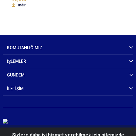
indir
KOMUTANLIĞIMIZ
İŞLEMLER
GÜNDEM
İLETİŞİM
© 2026 Samsun İl Jandarma Komutanlığı
Sizlere daha iyi hizmet verebilmek için sitemizde